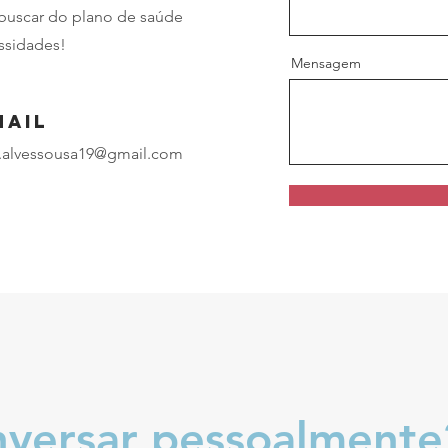
 buscar do plano de saúde
essidades!
Mensagem
mail
.alvessousa19@gmail.com
versar pessoalmente