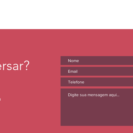
rsar?
m